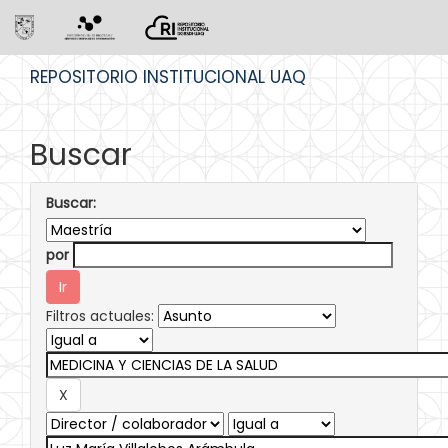
Skip
REPOSITORIO INSTITUCIONAL UAQ
navigation
Buscar
Buscar:
por
Filtros actuales: