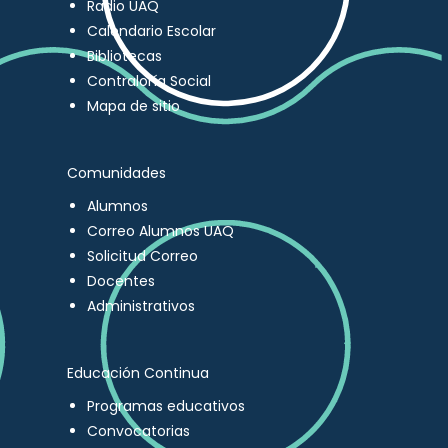
Radio UAQ
Calendario Escolar
Bibliotecas
Contraloría Social
Mapa de sitio
Comunidades
Alumnos
Correo Alumnos UAQ
Solicitud Correo
Docentes
Administrativos
Educación Continua
Programas educativos
Convocatorias