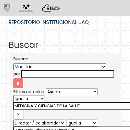
Skip
REPOSITORIO INSTITUCIONAL UAQ
navigation
Buscar
Buscar:
por
Filtros actuales: