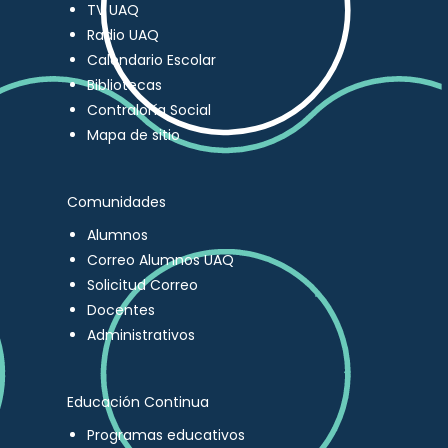
TV UAQ
Radio UAQ
Calendario Escolar
Bibliotecas
Contraloría Social
Mapa de sitio
Comunidades
Alumnos
Correo Alumnos UAQ
Solicitud Correo
Docentes
Administrativos
Educación Continua
Programas educativos