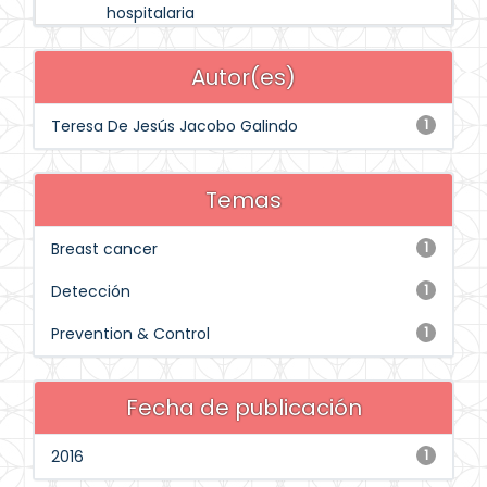
hospitalaria
Autor(es)
Teresa De Jesús Jacobo Galindo
1
Temas
Breast cancer
1
Detección
1
Prevention & Control
1
Fecha de publicación
2016
1