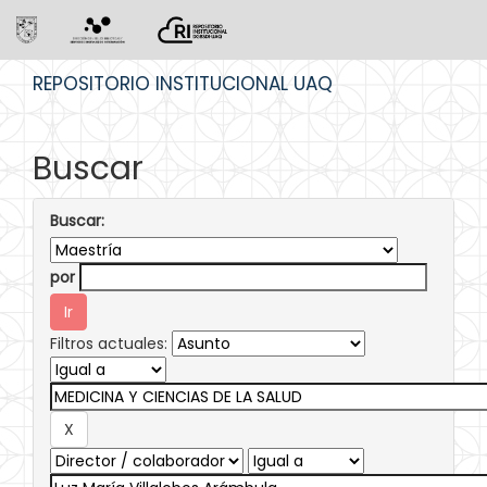
Skip
REPOSITORIO INSTITUCIONAL UAQ
navigation
Buscar
Buscar:
por
Filtros actuales: