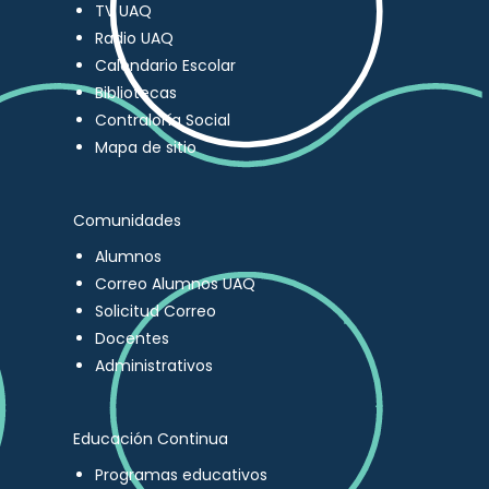
TV UAQ
Radio UAQ
Calendario Escolar
Bibliotecas
Contraloría Social
Mapa de sitio
Comunidades
Alumnos
Correo Alumnos UAQ
Solicitud Correo
Docentes
Administrativos
Educación Continua
Programas educativos