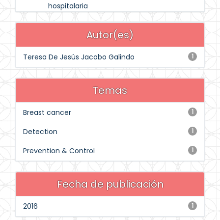
hospitalaria
Autor(es)
Teresa De Jesús Jacobo Galindo
1
Temas
Breast cancer
1
Detection
1
Prevention & Control
1
Fecha de publicación
2016
1