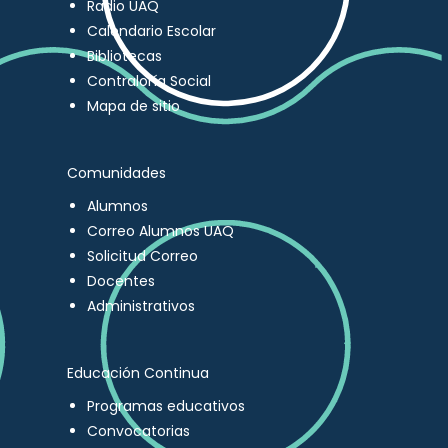
Radio UAQ
Calendario Escolar
Bibliotecas
Contraloría Social
Mapa de sitio
Comunidades
Alumnos
Correo Alumnos UAQ
Solicitud Correo
Docentes
Administrativos
Educación Continua
Programas educativos
Convocatorias