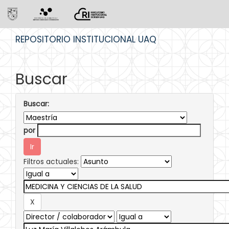
Skip
REPOSITORIO INSTITUCIONAL UAQ
navigation
Buscar
Buscar:
por
Filtros actuales: