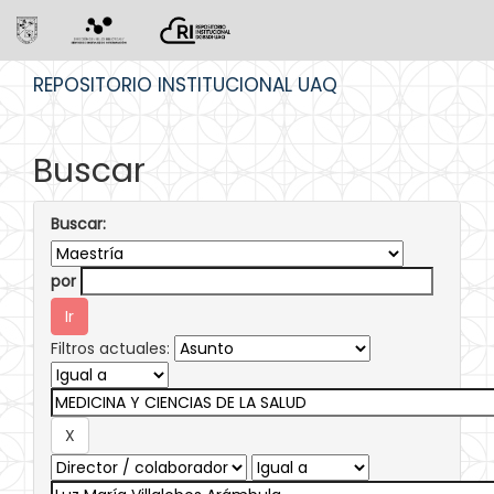
Skip
REPOSITORIO INSTITUCIONAL UAQ
navigation
Buscar
Buscar:
por
Filtros actuales: