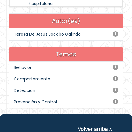
hospitalaria
Autor(es)
Teresa De Jesús Jacobo Galindo
1
Temas
Behavior
1
Comportamiento
1
Detección
1
Prevención y Control
1
Volver arriba ∧