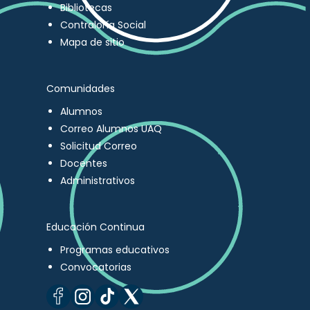
Bibliotecas
Contraloría Social
Mapa de sitio
Comunidades
Alumnos
Correo Alumnos UAQ
Solicitud Correo
Docentes
Administrativos
Educación Continua
Programas educativos
Convocatorias