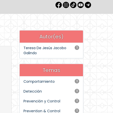
Autor(es)
Teresa De Jesús Jacobo
1
Galindo
Temas
Comportamiento
1
Detección
1
Prevención y Control
1
Prevention & Control
1