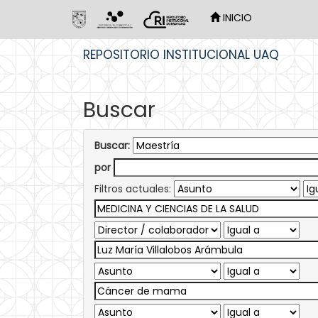
INICIO
Skip
REPOSITORIO INSTITUCIONAL UAQ
navigation
Buscar
Buscar:
por
Filtros actuales: