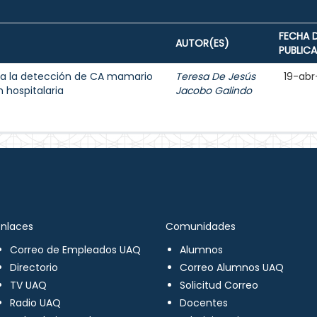
FECHA 
AUTOR(ES)
PUBLIC
a la detección de CA mamario
Teresa De Jesús
19-abr
 hospitalaria
Jacobo Galindo
Enlaces
Comunidades
Correo de Empleados UAQ
Alumnos
Directorio
Correo Alumnos UAQ
TV UAQ
Solicitud Correo
Radio UAQ
Docentes