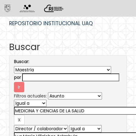
Skip
REPOSITORIO INSTITUCIONAL UAQ
navigation
Buscar
Buscar:
por
Filtros actuales: