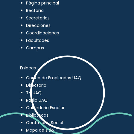
Página principal
Rectoría
Secretarios
Direcciones
Coordinaciones
Facultades
Campus
Enlaces
Correo de Empleados UAQ
Directorio
TV UAQ
Radio UAQ
Calendario Escolar
Bibliotecas
Contraloría Social
Mapa de sitio