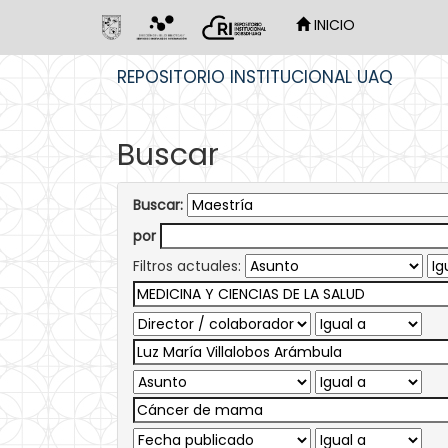
INICIO
Skip
REPOSITORIO INSTITUCIONAL UAQ
navigation
Buscar
Buscar:
por
Filtros actuales: