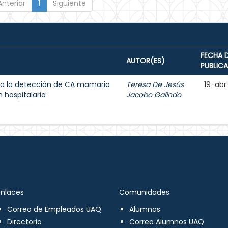
Anterior
1
Siguiente
FECHA 
AUTOR(ES)
PUBLIC
a la detección de CA mamario
Teresa De Jesús
19-abr
 hospitalaria
Jacobo Galindo
Enlaces
Comunidades
Correo de Empleados UAQ
Alumnos
Directorio
Correo Alumnos UAQ