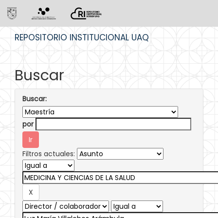
Skip
REPOSITORIO INSTITUCIONAL UAQ
navigation
Buscar
Buscar:
por
Filtros actuales: