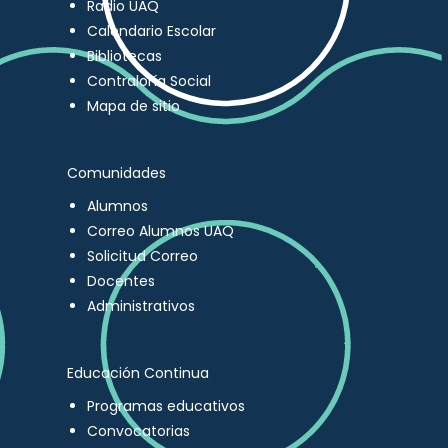
Radio UAQ
Calendario Escolar
Bibliotecas
Contraloría Social
Mapa de sitio
Comunidades
Alumnos
Correo Alumnos UAQ
Solicitud Correo
Docentes
Administrativos
Educación Continua
Programas educativos
Convocatorias