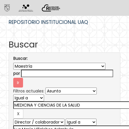
Skip
REPOSITORIO INSTITUCIONAL UAQ
navigation
Buscar
Buscar:
por
Filtros actuales: