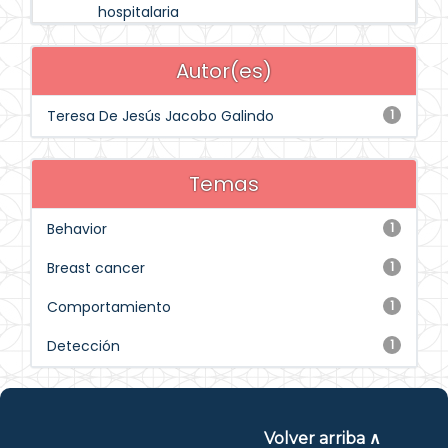
hospitalaria
Autor(es)
Teresa De Jesús Jacobo Galindo
1
Temas
Behavior
1
Breast cancer
1
Comportamiento
1
Detección
1
Volver arriba ∧