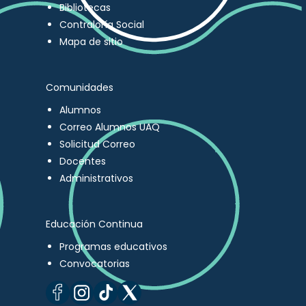
Bibliotecas
Contraloría Social
Mapa de sitio
Comunidades
Alumnos
Correo Alumnos UAQ
Solicitud Correo
Docentes
Administrativos
Educación Continua
Programas educativos
Convocatorias