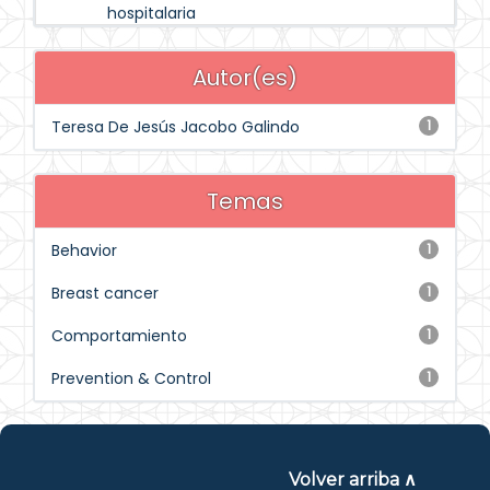
hospitalaria
Autor(es)
Teresa De Jesús Jacobo Galindo
1
Temas
Behavior
1
Breast cancer
1
Comportamiento
1
Prevention & Control
1
Volver arriba ∧