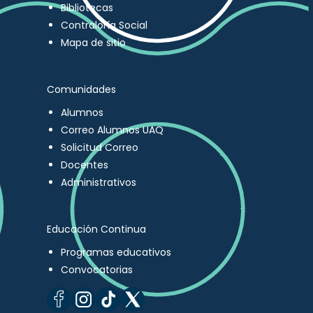
Bibliotecas
Contraloría Social
Mapa de sitio
Comunidades
Alumnos
Correo Alumnos UAQ
Solicitud Correo
Docentes
Administrativos
Educación Continua
Programas educativos
Convocatorias