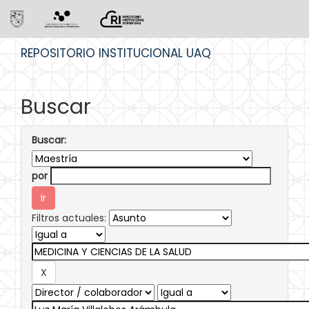
Skip
REPOSITORIO INSTITUCIONAL UAQ
navigation
Buscar
Buscar:
por
Filtros actuales: