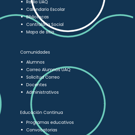
Radio UAQ
Calendario Escolar
Bibliotecas
Contraloría Social
Mapa de sitio
Comunidades
Alumnos
Correo Alumnos UAQ
Solicitud Correo
Docentes
Administrativos
Educación Continua
Programas educativos
Convocatorias