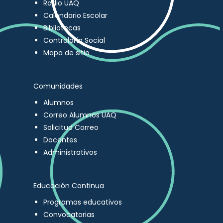
Radio UAQ
Calendario Escolar
Bibliotecas
Contraloría Social
Mapa de sitio
Comunidades
Alumnos
Correo Alumnos UAQ
Solicitud Correo
Docentes
Administrativos
Educación Continua
Programas educativos
Convocatorias