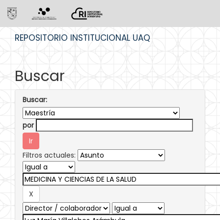
Skip
REPOSITORIO INSTITUCIONAL UAQ
navigation
Buscar
Buscar:
por
Filtros actuales: