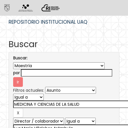
Skip
REPOSITORIO INSTITUCIONAL UAQ
navigation
Buscar
Buscar:
por
Filtros actuales: