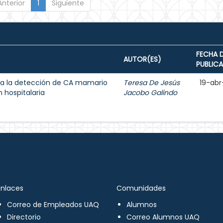
Anterior
1
Siguiente
FECHA 
AUTOR(ES)
PUBLIC
a la detección de CA mamario
Teresa De Jesús
19-abr
 hospitalaria
Jacobo Galindo
Enlaces
Comunidades
Correo de Empleados UAQ
Alumnos
Directorio
Correo Alumnos UAQ