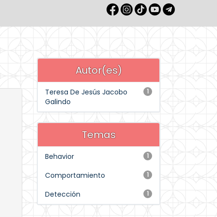
Autor(es)
Teresa De Jesús Jacobo
1
Galindo
Temas
Behavior
1
Comportamiento
1
Detección
1