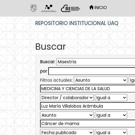
INICIO
Skip
REPOSITORIO INSTITUCIONAL UAQ
navigation
Buscar
Buscar:
por
Filtros actuales: