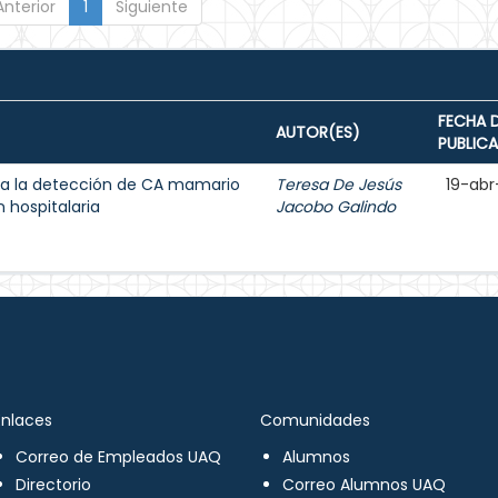
Anterior
1
Siguiente
FECHA 
AUTOR(ES)
PUBLIC
a la detección de CA mamario
Teresa De Jesús
19-abr
 hospitalaria
Jacobo Galindo
Enlaces
Comunidades
Correo de Empleados UAQ
Alumnos
Directorio
Correo Alumnos UAQ