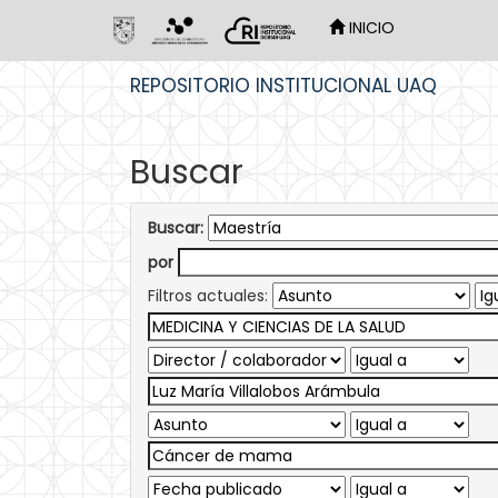
INICIO
Skip
REPOSITORIO INSTITUCIONAL UAQ
navigation
Buscar
Buscar:
por
Filtros actuales: