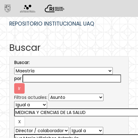
Skip
REPOSITORIO INSTITUCIONAL UAQ
navigation
Buscar
Buscar:
por
Filtros actuales: