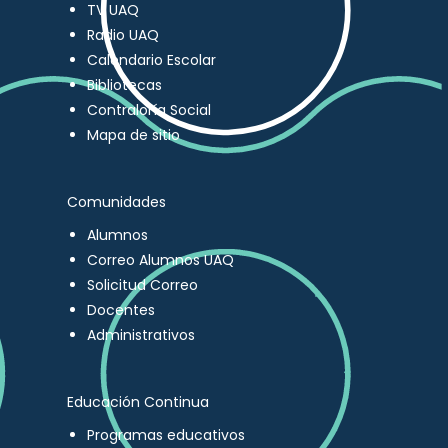
TV UAQ
Radio UAQ
Calendario Escolar
Bibliotecas
Contraloría Social
Mapa de sitio
Comunidades
Alumnos
Correo Alumnos UAQ
Solicitud Correo
Docentes
Administrativos
Educación Continua
Programas educativos