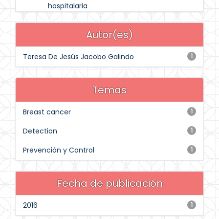
hospitalaria
Autor(es)
Teresa De Jesús Jacobo Galindo
1
Temas
Breast cancer
1
Detection
1
Prevención y Control
1
Fecha de publicación
2016
1