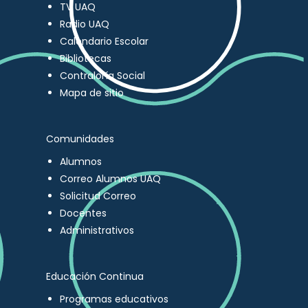
TV UAQ
Radio UAQ
Calendario Escolar
Bibliotecas
Contraloría Social
Mapa de sitio
Comunidades
Alumnos
Correo Alumnos UAQ
Solicitud Correo
Docentes
Administrativos
Educación Continua
Programas educativos