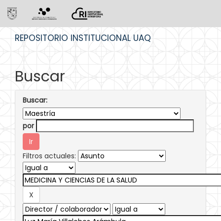
Skip
REPOSITORIO INSTITUCIONAL UAQ
navigation
Buscar
Buscar:
por
Filtros actuales: