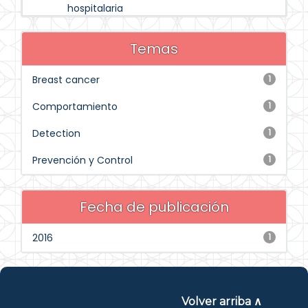
hospitalaria
Temas
Breast cancer
1
Comportamiento
1
Detection
1
Prevención y Control
1
Fecha de publicación
2016
1
Volver arriba ∧