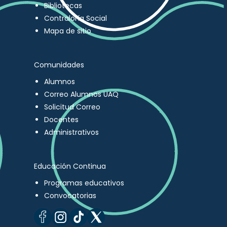
Bibliotecas
Contraloría Social
Mapa de sitio
Comunidades
Alumnos
Correo Alumnos UAQ
Solicitud Correo
Docentes
Administrativos
Educación Continua
Programas educativos
Convocatorias