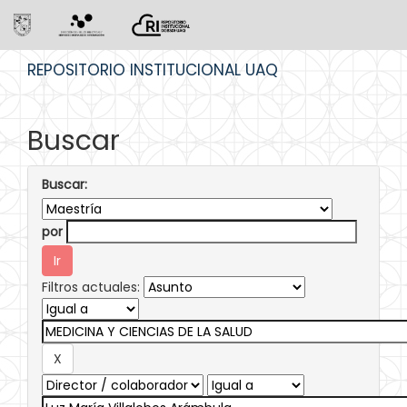
Skip
REPOSITORIO INSTITUCIONAL UAQ
navigation
Buscar
Buscar:
por
Filtros actuales: