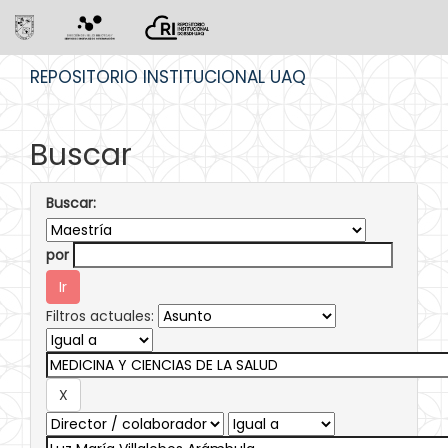
Skip
REPOSITORIO INSTITUCIONAL UAQ
navigation
Buscar
Buscar:
por
Filtros actuales: