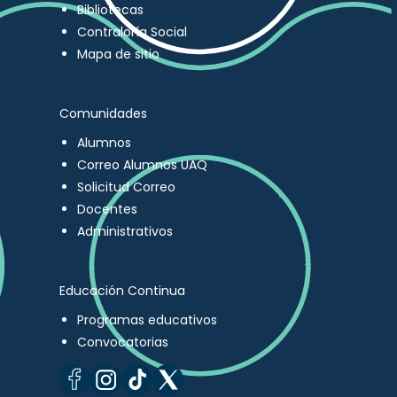
Bibliotecas
Contraloría Social
Mapa de sitio
Comunidades
Alumnos
Correo Alumnos UAQ
Solicitud Correo
Docentes
Administrativos
Educación Continua
Programas educativos
Convocatorias