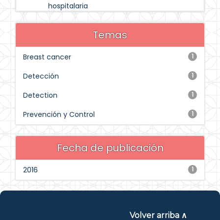
hospitalaria
Temas
Breast cancer
1
Detección
1
Detection
1
Prevención y Control
1
Fecha de publicación
2016
1
Volver arriba ∧