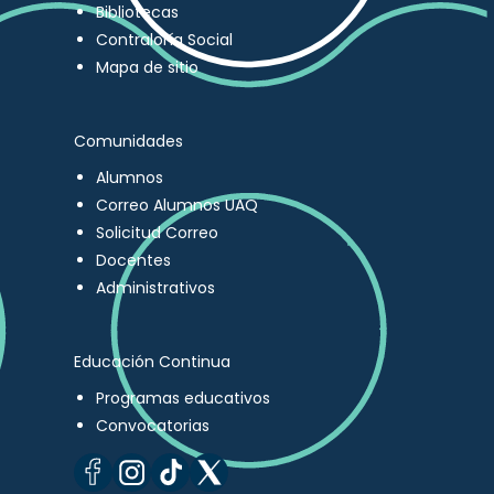
Bibliotecas
Contraloría Social
Mapa de sitio
Comunidades
Alumnos
Correo Alumnos UAQ
Solicitud Correo
Docentes
Administrativos
Educación Continua
Programas educativos
Convocatorias