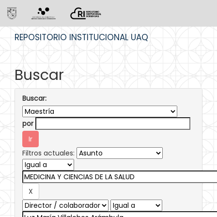
Skip
REPOSITORIO INSTITUCIONAL UAQ
navigation
Buscar
Buscar:
por
Filtros actuales: