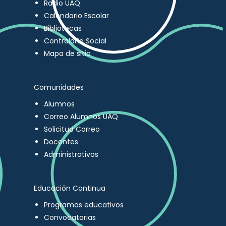
Radio UAQ
Calendario Escolar
Bibliotecas
Contraloría Social
Mapa de sitio
Comunidades
Alumnos
Correo Alumnos UAQ
Solicitud Correo
Docentes
Administrativos
Educación Continua
Programas educativos
Convocatorias