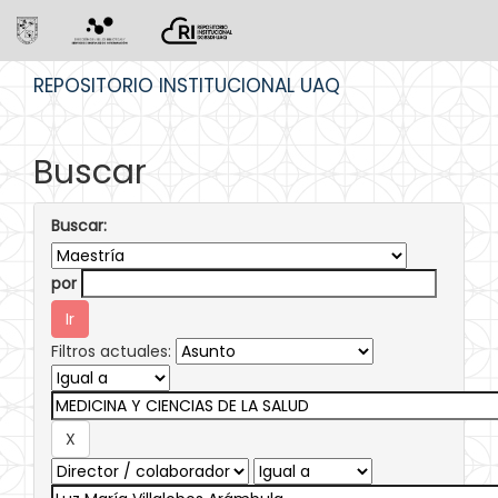
Skip
REPOSITORIO INSTITUCIONAL UAQ
navigation
Buscar
Buscar:
por
Filtros actuales: