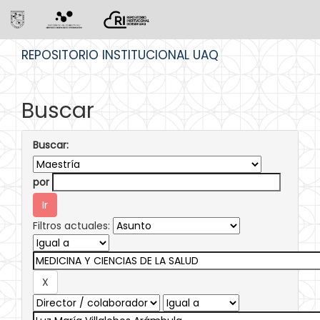
Skip
REPOSITORIO INSTITUCIONAL UAQ
navigation
Buscar
Buscar:
por
Filtros actuales: