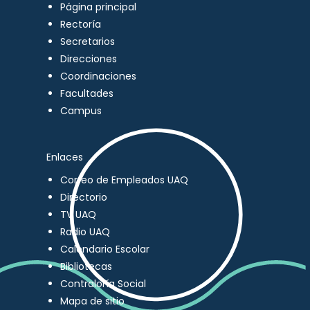
Página principal
Rectoría
Secretarios
Direcciones
Coordinaciones
Facultades
Campus
Enlaces
Correo de Empleados UAQ
Directorio
TV UAQ
Radio UAQ
Calendario Escolar
Bibliotecas
Contraloría Social
Mapa de sitio