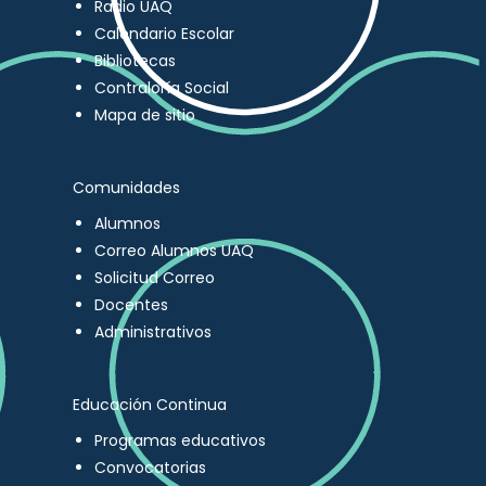
Radio UAQ
Calendario Escolar
Bibliotecas
Contraloría Social
Mapa de sitio
Comunidades
Alumnos
Correo Alumnos UAQ
Solicitud Correo
Docentes
Administrativos
Educación Continua
Programas educativos
Convocatorias