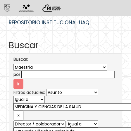
Skip
REPOSITORIO INSTITUCIONAL UAQ
navigation
Buscar
Buscar:
por
Filtros actuales: