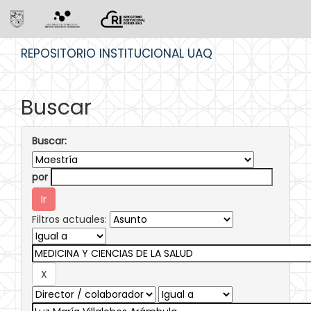
Skip
REPOSITORIO INSTITUCIONAL UAQ
navigation
Buscar
Buscar:
por
Filtros actuales: