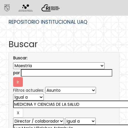
Skip
REPOSITORIO INSTITUCIONAL UAQ
navigation
Buscar
Buscar:
por
Filtros actuales: