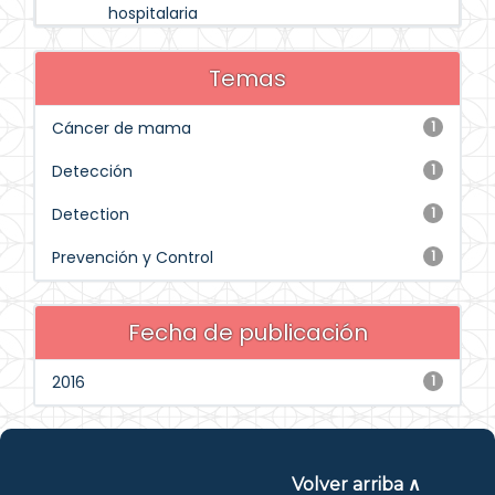
hospitalaria
Temas
Cáncer de mama
1
Detección
1
Detection
1
Prevención y Control
1
Fecha de publicación
2016
1
Volver arriba ∧