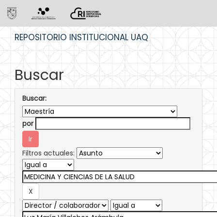
Skip
REPOSITORIO INSTITUCIONAL UAQ
navigation
Buscar
Buscar:
por
Filtros actuales: