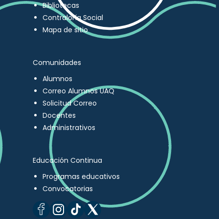
Bibliotecas
Contraloría Social
Mapa de sitio
Comunidades
Alumnos
Correo Alumnos UAQ
Solicitud Correo
Docentes
Administrativos
Educación Continua
Programas educativos
Convocatorias