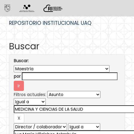
Skip
REPOSITORIO INSTITUCIONAL UAQ
navigation
Buscar
Buscar:
por
Filtros actuales: