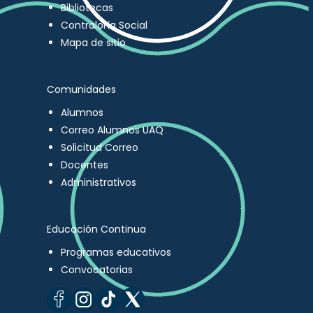
Bibliotecas
Contraloría Social
Mapa de sitio
Comunidades
Alumnos
Correo Alumnos UAQ
Solicitud Correo
Docentes
Administrativos
Educación Continua
Programas educativos
Convocatorias