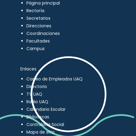
Página principal
Rectoría
Secretarios
Direcciones
Coordinaciones
Facultades
Campus
Enlaces
Correo de Empleados UAQ
Directorio
TV UAQ
Radio UAQ
Calendario Escolar
Bibliotecas
Contraloría Social
Mapa de sitio