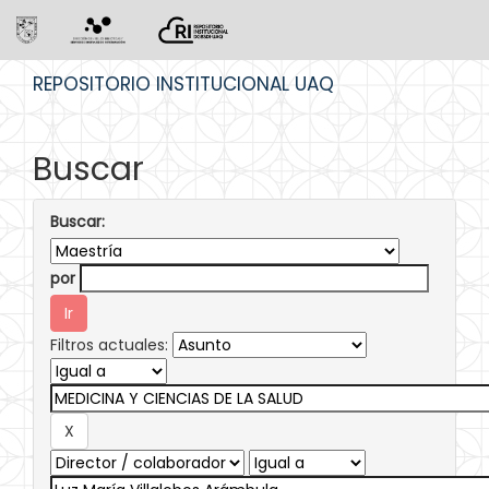
Skip
REPOSITORIO INSTITUCIONAL UAQ
navigation
Buscar
Buscar:
por
Filtros actuales: