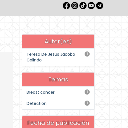
Autor(es)
Teresa De Jesús Jacobo
1
Galindo
Temas
Breast cancer
1
Detection
1
Fecha de publicación