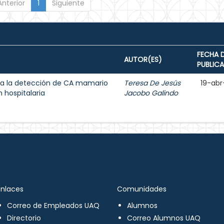
Anterior
1
Siguiente
FECHA 
AUTOR(ES)
PUBLIC
a la detección de CA mamario
Teresa De Jesús
19-abr
 hospitalaria
Jacobo Galindo
Enlaces
Comunidades
Correo de Empleados UAQ
Alumnos
Directorio
Correo Alumnos UAQ