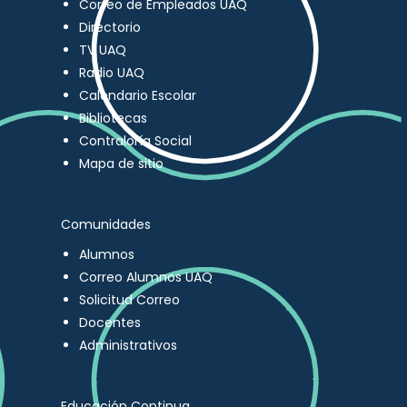
Correo de Empleados UAQ
Directorio
TV UAQ
Radio UAQ
Calendario Escolar
Bibliotecas
Contraloría Social
Mapa de sitio
Comunidades
Alumnos
Correo Alumnos UAQ
Solicitud Correo
Docentes
Administrativos
Educación Continua