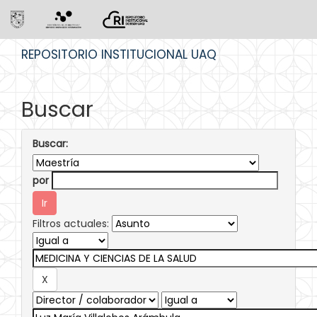
Skip
REPOSITORIO INSTITUCIONAL UAQ
navigation
Buscar
Buscar:
por
Filtros actuales: