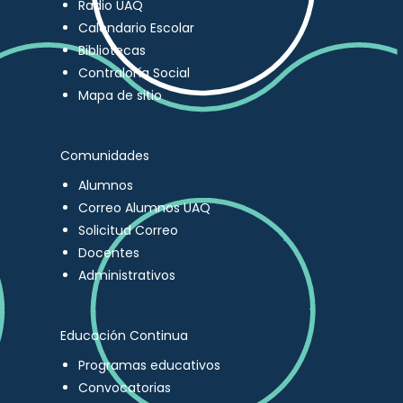
Radio UAQ
Calendario Escolar
Bibliotecas
Contraloría Social
Mapa de sitio
Comunidades
Alumnos
Correo Alumnos UAQ
Solicitud Correo
Docentes
Administrativos
Educación Continua
Programas educativos
Convocatorias