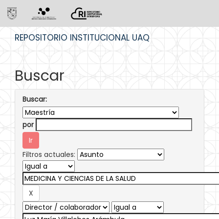
Skip
REPOSITORIO INSTITUCIONAL UAQ
navigation
Buscar
Buscar:
por
Filtros actuales: