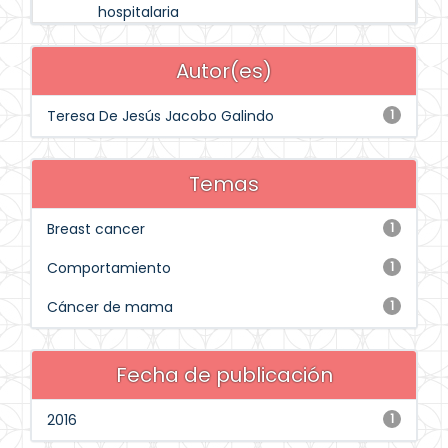
hospitalaria
Autor(es)
Teresa De Jesús Jacobo Galindo
1
Temas
Breast cancer
1
Comportamiento
1
Cáncer de mama
1
Fecha de publicación
2016
1