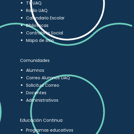
TV UAQ
Radio UAQ
Calendario Escolar
Bibliotecas
Contraloría Social
Mapa de sitio
Comunidades
Alumnos
Correo Alumnos UAQ
Solicitud Correo
Docentes
Administrativos
Educación Continua
Programas educativos