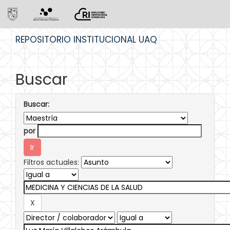
Skip
REPOSITORIO INSTITUCIONAL UAQ
navigation
Buscar
Buscar:
por
Filtros actuales: