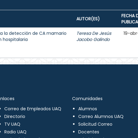
FECHA 
AUTOR(ES)
PUBLIC
a la detección de CA mamario
Teresa De Jesús
19-abr
 hospitalaria
Jacobo Galindo
Enlaces
Comunidades
Correo de Empleados UAQ
Alumnos
Directorio
Correo Alumnos UAQ
TV UAQ
Solicitud Correo
Radio UAQ
Docentes