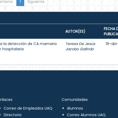
Anterior
1
Siguiente
FECHA 
AUTOR(ES)
PUBLIC
a la detección de CA mamario
Teresa De Jesús
19-abr
 hospitalaria
Jacobo Galindo
Enlaces
Comunidades
Correo de Empleados UAQ
Alumnos
Directorio
Correo Alumnos UAQ