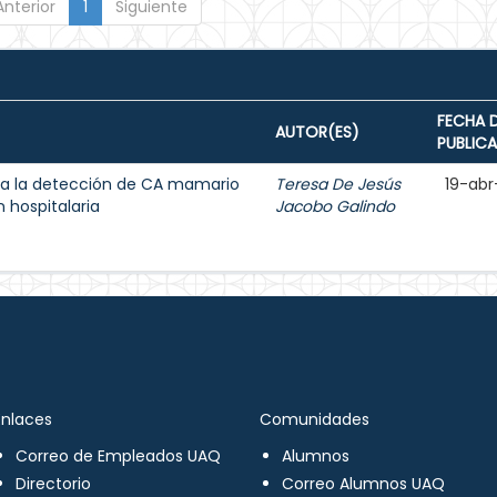
Anterior
1
Siguiente
FECHA 
AUTOR(ES)
PUBLIC
a la detección de CA mamario
Teresa De Jesús
19-abr
 hospitalaria
Jacobo Galindo
Enlaces
Comunidades
Correo de Empleados UAQ
Alumnos
Directorio
Correo Alumnos UAQ