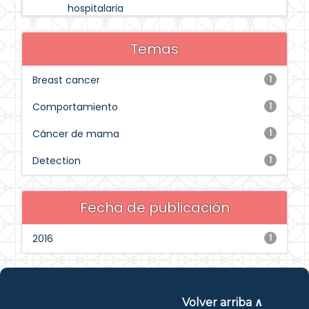
hospitalaria
Temas
Breast cancer
1
Comportamiento
1
Cáncer de mama
1
Detection
1
Fecha de publicación
2016
1
Volver arriba ∧