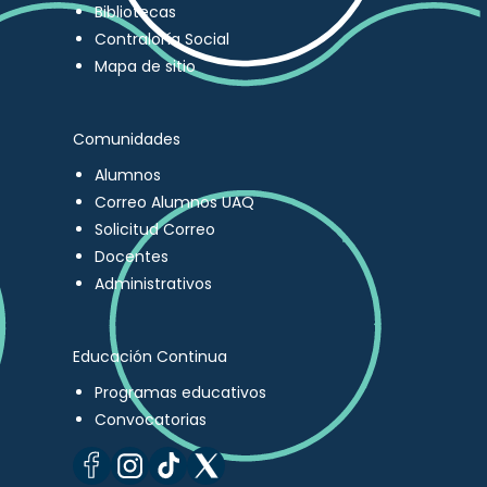
Bibliotecas
Contraloría Social
Mapa de sitio
Comunidades
Alumnos
Correo Alumnos UAQ
Solicitud Correo
Docentes
Administrativos
Educación Continua
Programas educativos
Convocatorias