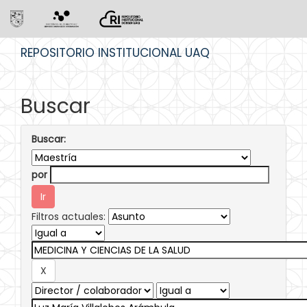
Skip
REPOSITORIO INSTITUCIONAL UAQ
navigation
Buscar
Buscar:
por
Filtros actuales: