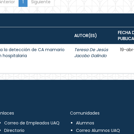
Anterior
1
Siguiente
FECHA 
AUTOR(ES)
PUBLIC
a la detección de CA mamario
Teresa De Jesús
19-abr
 hospitalaria
Jacobo Galindo
Enlaces
Comunidades
Correo de Empleados UAQ
Alumnos
Directorio
Correo Alumnos UAQ