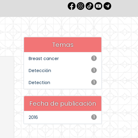
Temas
Breast cancer
1
Detección
1
Detection
1
Fecha de publicación
2016
1