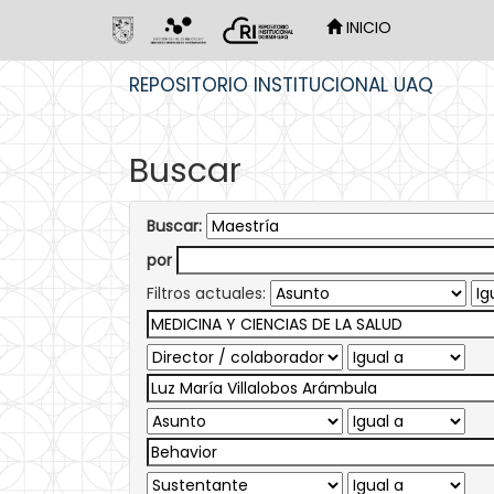
INICIO
Skip
REPOSITORIO INSTITUCIONAL UAQ
navigation
Buscar
Buscar:
por
Filtros actuales: