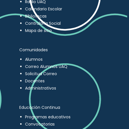
Radio UAQ
Calendario Escolar
Bibliotecas
Contraloría Social
Mapa de sitio
Comunidades
Alumnos
Correo Alumnos UAQ
Solicitud Correo
Docentes
Administrativos
Educación Continua
Programas educativos
Convocatorias