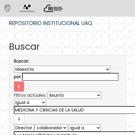
Skip
REPOSITORIO INSTITUCIONAL UAQ
navigation
Buscar
Buscar:
por
Filtros actuales: