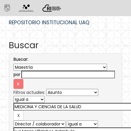
Skip
REPOSITORIO INSTITUCIONAL UAQ
navigation
Buscar
Buscar:
por
Filtros actuales: