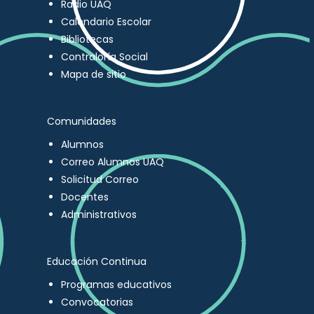
Radio UAQ
Calendario Escolar
Bibliotecas
Contraloría Social
Mapa de sitio
Comunidades
Alumnos
Correo Alumnos UAQ
Solicitud Correo
Docentes
Administrativos
Educación Continua
Programas educativos
Convocatorias