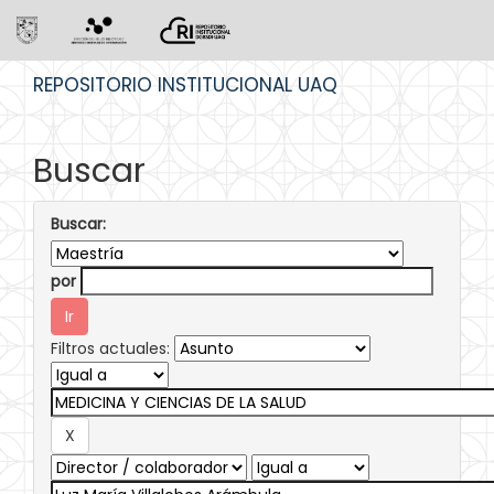
Skip
REPOSITORIO INSTITUCIONAL UAQ
navigation
Buscar
Buscar:
por
Filtros actuales: