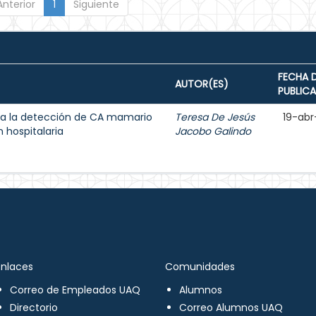
Anterior
1
Siguiente
FECHA 
AUTOR(ES)
PUBLIC
a la detección de CA mamario
Teresa De Jesús
19-abr
 hospitalaria
Jacobo Galindo
Enlaces
Comunidades
Correo de Empleados UAQ
Alumnos
Directorio
Correo Alumnos UAQ