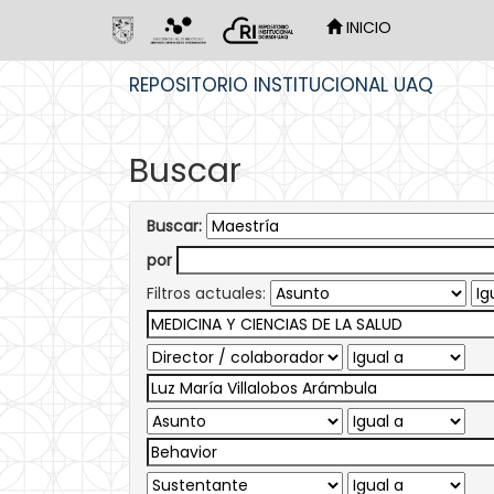
INICIO
Skip
REPOSITORIO INSTITUCIONAL UAQ
navigation
Buscar
Buscar:
por
Filtros actuales: