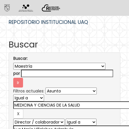
Skip
REPOSITORIO INSTITUCIONAL UAQ
navigation
Buscar
Buscar:
por
Filtros actuales: