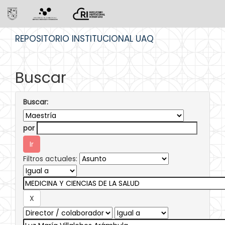
Skip
REPOSITORIO INSTITUCIONAL UAQ
navigation
Buscar
Buscar:
por
Filtros actuales: