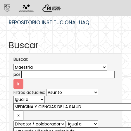
Skip
REPOSITORIO INSTITUCIONAL UAQ
navigation
Buscar
Buscar:
por
Filtros actuales: