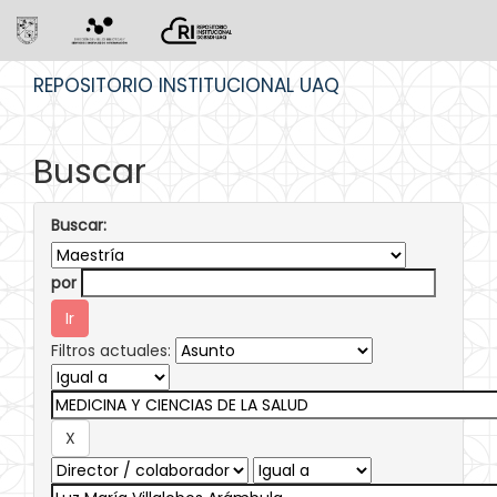
Skip
REPOSITORIO INSTITUCIONAL UAQ
navigation
Buscar
Buscar:
por
Filtros actuales: