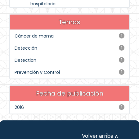
hospitalaria
Temas
Cáncer de mama
1
Detección
1
Detection
1
Prevención y Control
1
Fecha de publicación
2016
1
Volver arriba ∧