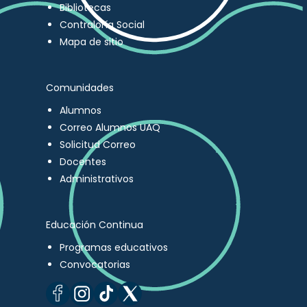
Bibliotecas
Contraloría Social
Mapa de sitio
Comunidades
Alumnos
Correo Alumnos UAQ
Solicitud Correo
Docentes
Administrativos
Educación Continua
Programas educativos
Convocatorias