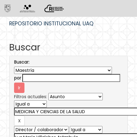
Skip
REPOSITORIO INSTITUCIONAL UAQ
navigation
Buscar
Buscar:
por
Filtros actuales: