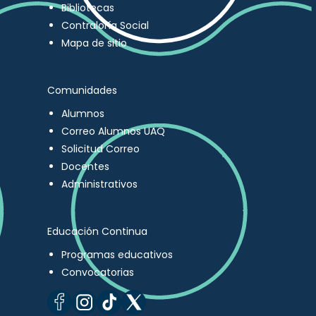
Bibliotecas
Contraloría Social
Mapa de sitio
Comunidades
Alumnos
Correo Alumnos UAQ
Solicitud Correo
Docentes
Administrativos
Educación Continua
Programas educativos
Convocatorias