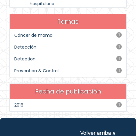
hospitalaria
Temas
Cáncer de mama
1
Detección
1
Detection
1
Prevention & Control
1
Fecha de publicación
2016
1
Volver arriba ∧