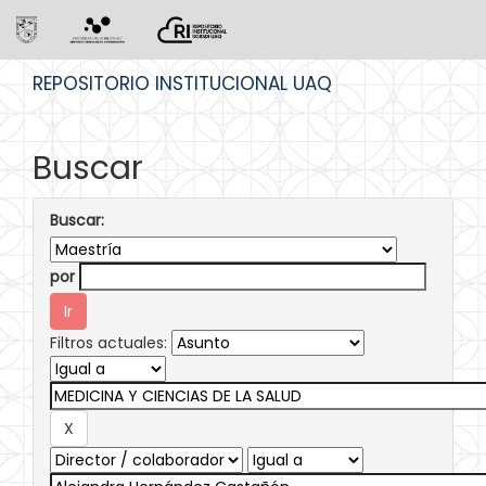
Skip
REPOSITORIO INSTITUCIONAL UAQ
navigation
Buscar
Buscar:
por
Filtros actuales: