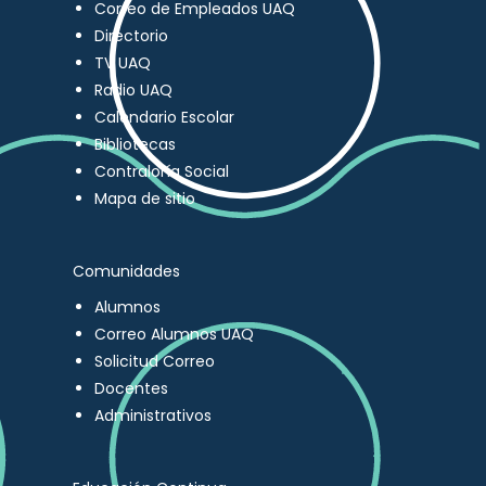
Correo de Empleados UAQ
Directorio
TV UAQ
Radio UAQ
Calendario Escolar
Bibliotecas
Contraloría Social
Mapa de sitio
Comunidades
Alumnos
Correo Alumnos UAQ
Solicitud Correo
Docentes
Administrativos