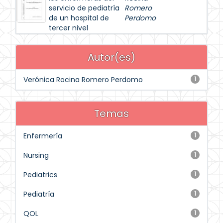
servicio de pediatría
Romero
de un hospital de
Perdomo
tercer nivel
Autor(es)
Verónica Rocina Romero Perdomo
1
Temas
Enfermería
1
Nursing
1
Pediatrics
1
Pediatría
1
QOL
1