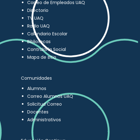
Correo de Empleados UAQ
Directorio
TV UAQ
Radio UAQ
Calendario Escolar
Bibliotecas
Contraloría Social
Mapa de sitio
Comunidades
Alumnos
Correo Alumnos UAQ
Solicitud Correo
Docentes
Administrativos