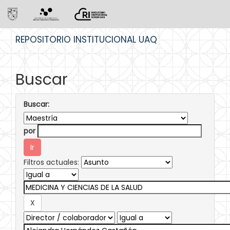
Skip
REPOSITORIO INSTITUCIONAL UAQ
navigation
Buscar
Buscar:
por
Filtros actuales: