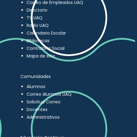
Correo de Empleados UAQ
Directorio
TV UAQ
Radio UAQ
Calendario Escolar
Bibliotecas
Contraloría Social
Mapa de sitio
Comunidades
Alumnos
Correo Alumnos UAQ
Solicitud Correo
Docentes
Administrativos