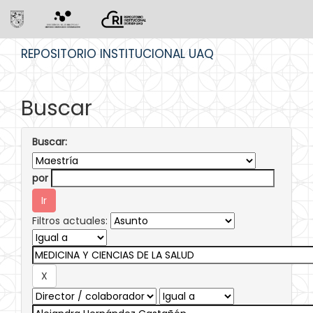
Skip
REPOSITORIO INSTITUCIONAL UAQ
navigation
Buscar
Buscar:
por
Filtros actuales: